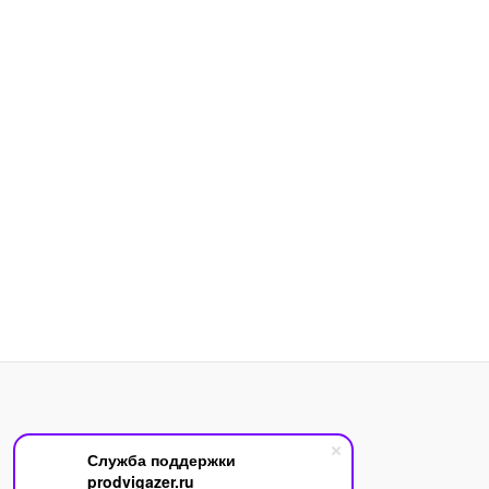
и
н
а
Служба поддержки
prodvigazer.ru