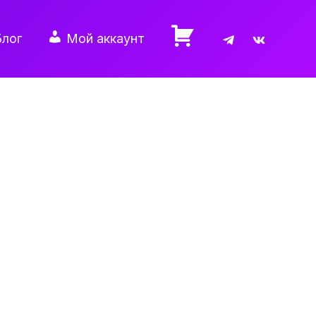
Блог
Мой аккаунт
К
о
р
з