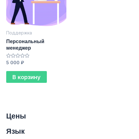
Поддержка
Персональный
менеджер
Оценка
5 000
₽
0
из
5
В корзину
Цены
Язык