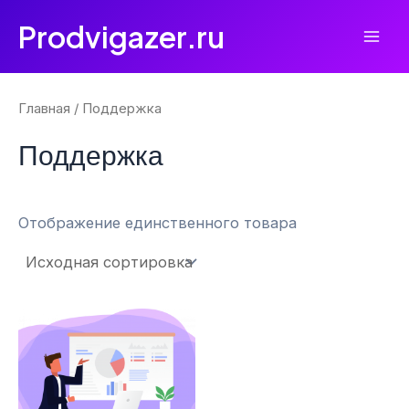
Перейти
Prodvigazer.ru
к
Mai
содержимому
Men
Главная
/ Поддержка
Поддержка
Отображение единственного товара